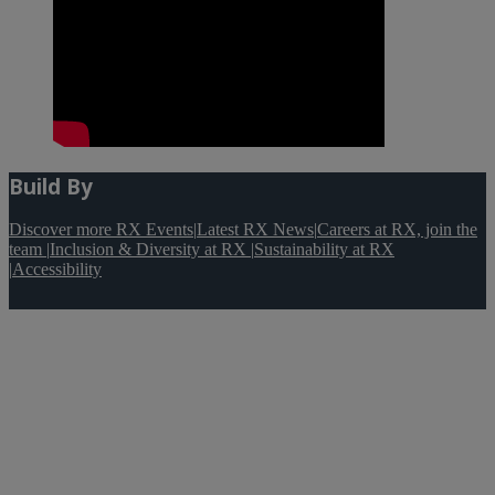
Build By
Discover more RX Events
|
Latest RX News
|
Careers at RX, join the
team
|
Inclusion & Diversity at RX
|
Sustainability at RX
|
Accessibility