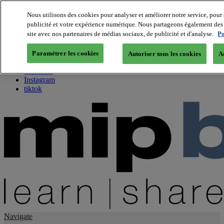
Nous utilisons des cookies pour analyser et améliorer notre service, pour 
publicité et votre expérience numérique. Nous partageons également des i
About us
site avec nos partenaires de médias sociaux, de publicité et d'analyse.
Po
Twitter
Facebook
Paramétrer les cookies
Autoriser tous les cookies
A
Youtube
LinkedIn
Instagram
tiktok
Navigate