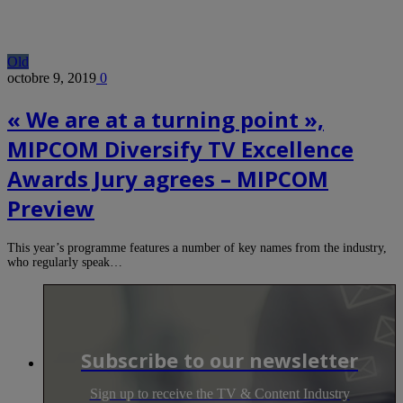
Old
octobre 9, 2019
0
« We are at a turning point »,
MIPCOM Diversify TV Excellence
Awards Jury agrees – MIPCOM
Preview
This year’s programme features a number of key names from the industry,
who regularly speak…
Subscribe to our newsletter
Sign up to receive the TV & Content Industry