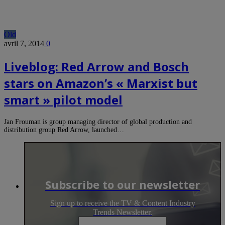
Old
avril 7, 2014
0
Liveblog: Red Arrow and Bosch
stars on Amazon’s « Marxist but
smart » pilot model
Jan Frouman is group managing director of global production and
distribution group Red Arrow, launched…
Subscribe to our newsletter
Sign up to receive the TV & Content Industry
Trends Newsletter.