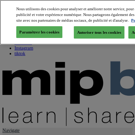
Nous utilisons des cookies pour analyser et améliorer notre service, pour 
publicité et votre expérience numérique. Nous partageons également des i
About us
site avec nos partenaires de médias sociaux, de publicité et d'analyse.
Po
Twitter
Facebook
Paramétrer les cookies
Autoriser tous les cookies
A
Youtube
LinkedIn
Instagram
tiktok
Navigate