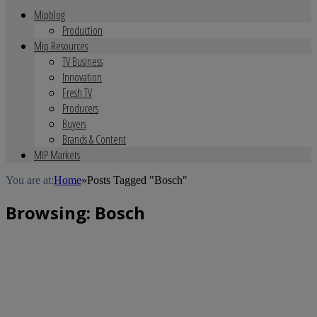
Mipblog
Production
Mip Resources
TV Business
Innovation
Fresh TV
Producers
Buyers
Brands & Content
MIP Markets
You are at:
Home
»
Posts Tagged "Bosch"
Browsing:
Bosch