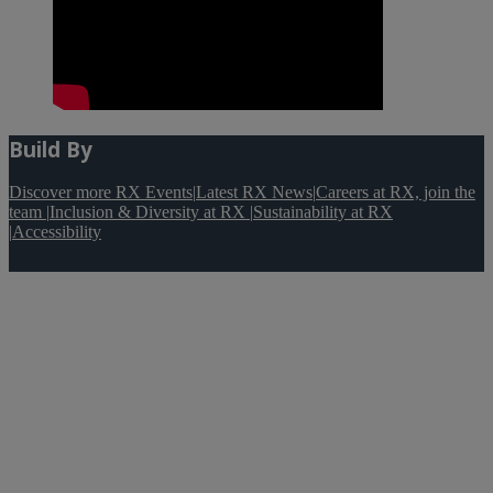
Build By
Discover more RX Events
|
Latest RX News
|
Careers at RX, join the
team
|
Inclusion & Diversity at RX
|
Sustainability at RX
|
Accessibility