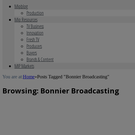
Mipblog
Production
Mip Resources
TV Business
Innovation
Fresh TV
Producers
Buyers
Brands & Content
MIP Markets
You are at:
Home
»
Posts Tagged "Bonnier Broadcasting"
Browsing:
Bonnier Broadcasting