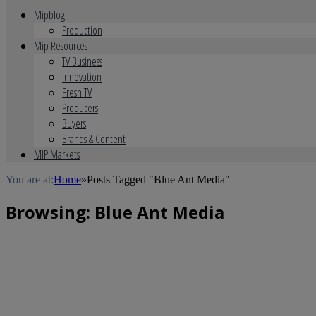
Mipblog
Production
Mip Resources
TV Business
Innovation
Fresh TV
Producers
Buyers
Brands & Content
MIP Markets
You are at:
Home
»
Posts Tagged "Blue Ant Media"
Browsing:
Blue Ant Media