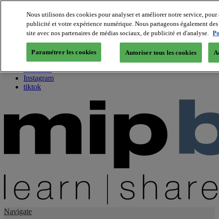
Nous utilisons des cookies pour analyser et améliorer notre service, pour 
publicité et votre expérience numérique. Nous partageons également des i
About us
site avec nos partenaires de médias sociaux, de publicité et d'analyse.
Po
Twitter
Facebook
Paramétrer les cookies
Autoriser tous les cookies
A
Youtube
LinkedIn
Instagram
tiktok
Navigate