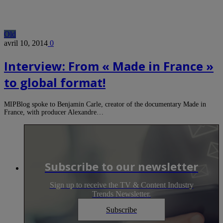
Old
avril 10, 2014
0
Interview: From « Made in France »
to global format!
MIPBlog spoke to Benjamin Carle, creator of the documentary Made in
France, with producer Alexandre…
Subscribe to our newsletter
Sign up to receive the TV & Content Industry
Trends Newsletter.
Subscribe