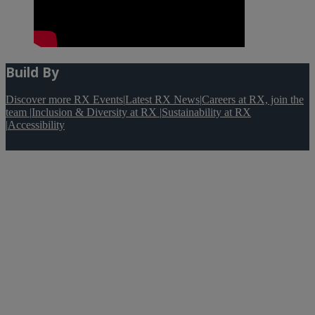
Build By
Discover more RX Events
|
Latest RX News
|
Careers at RX, join the
team
|
Inclusion & Diversity at RX
|
Sustainability at RX
|
Accessibility