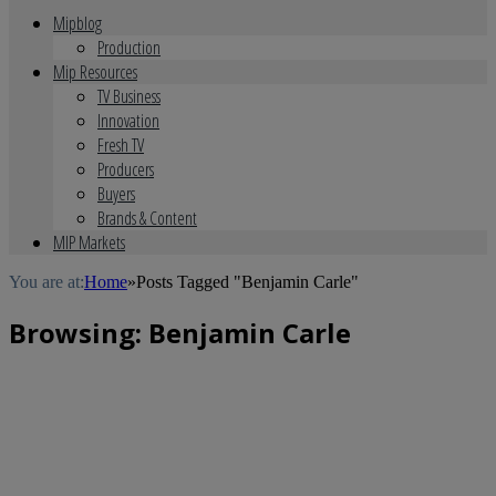
Mipblog
Production
Mip Resources
TV Business
Innovation
Fresh TV
Producers
Buyers
Brands & Content
MIP Markets
You are at:
Home
»
Posts Tagged "Benjamin Carle"
Browsing:
Benjamin Carle