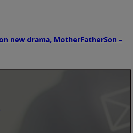
re on new drama, MotherFatherSon –
.