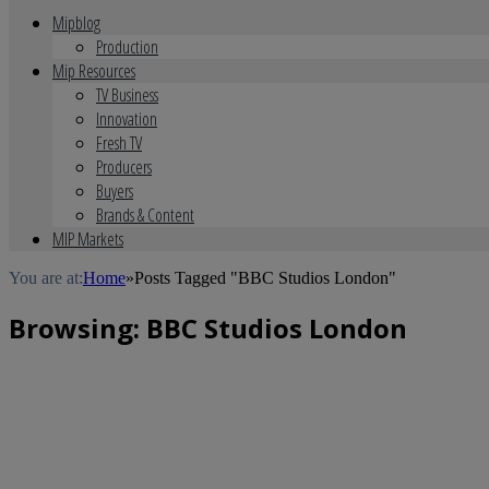
Mipblog
Production
Mip Resources
TV Business
Innovation
Fresh TV
Producers
Buyers
Brands & Content
MIP Markets
You are at:
Home
»
Posts Tagged "BBC Studios London"
Browsing:
BBC Studios London