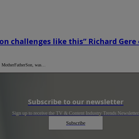
e on challenges like this” Richard Ge
a, MotherFatherSon, was…
Subscribe to our newsletter
Sign up to receive the TV & Content Industry Trends Newsletter
Subscribe