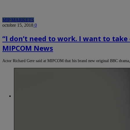
MIP MARKETS
octobre 15, 2018
0
“I don’t need to work. I want to tak
MIPCOM News
Actor Richard Gere said at MIPCOM that his brand new original BBC dram