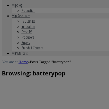
Mipblog
Production
Mip Resources
TV Business
Innovation
Fresh TV
Producers
Buyers
Brands & Content
MIP Markets
You are at:
Home
»
Posts Tagged "batterypop"
Browsing:
batterypop