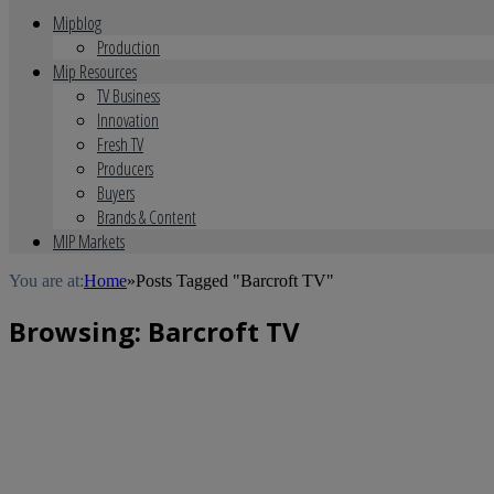
Mipblog
Production
Mip Resources
TV Business
Innovation
Fresh TV
Producers
Buyers
Brands & Content
MIP Markets
You are at:
Home
»
Posts Tagged "Barcroft TV"
Browsing:
Barcroft TV