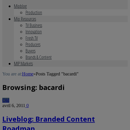
Mipblog
Production
Mip Resources
TV Business
Innovation
Fresh TV
Producers
Buyers
Brands & Content
MIP Markets
You are at:
Home
»
Posts Tagged "bacardi"
Browsing:
bacardi
Old
avril 6, 2011
0
Liveblog: Branded Content
Roadmap