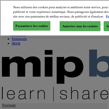
Nous utilisons des cookies pour analyser et améliorer notre service, pour 
publicité et votre expérience numérique. Nous partageons également des i
About us
site avec nos partenaires de médias sociaux, de publicité et d'analyse.
Po
Twitter
Facebook
Paramétrer les cookies
Autoriser tous les cookies
A
Youtube
LinkedIn
Instagram
tiktok
Navigate