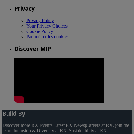
Privacy
Privacy Policy
Your Privacy Choices
Cookie Policy
Paramétrer les cookies
Discover MIP
Build By
Discover more RX Events
|
Latest RX News
|
Careers at RX, join the
team
|
Inclusion & Diversity at RX
|
Sustainability at RX