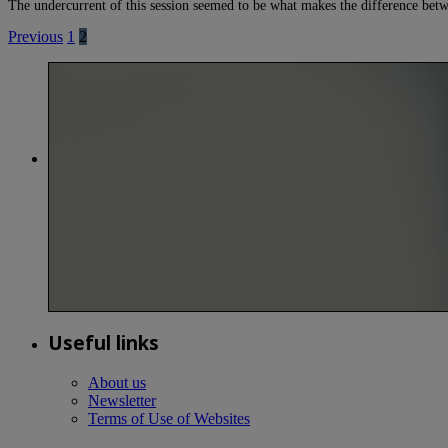
The undercurrent of this session seemed to be what makes the difference b
Previous
1
2
Useful links
About us
Newsletter
Terms of Use of Websites