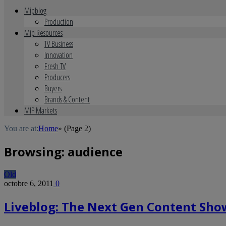
Mipblog
Production
Mip Resources
TV Business
Innovation
Fresh TV
Producers
Buyers
Brands & Content
MIP Markets
You are at:
Home
»
(Page 2)
Browsing:
audience
Old
octobre 6, 2011
0
Liveblog: The Next Gen Content Sho