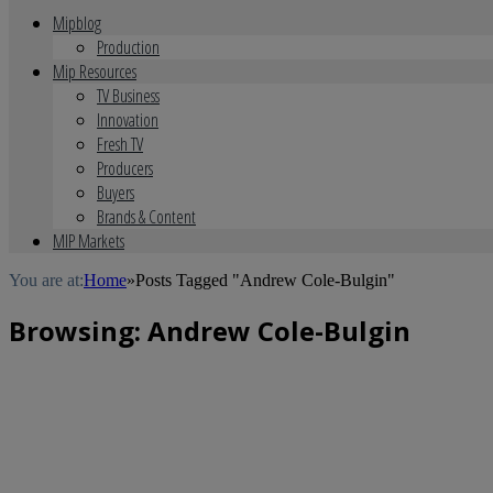
Mipblog
Production
Mip Resources
TV Business
Innovation
Fresh TV
Producers
Buyers
Brands & Content
MIP Markets
You are at:
Home
»
Posts Tagged "Andrew Cole-Bulgin"
Browsing:
Andrew Cole-Bulgin