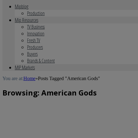
Mipblog
Production
Mip Resources
TV Business
Innovation
Fresh TV
Producers
Buyers
Brands & Content
MIP Markets
You are at:
Home
»
Posts Tagged "American Gods"
Browsing:
American Gods