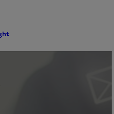
ght
.