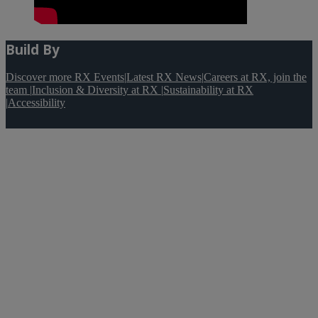
Build By
Discover more RX Events
|
Latest RX News
|
Careers at RX, join the
team
|
Inclusion & Diversity at RX
|
Sustainability at RX
|
Accessibility