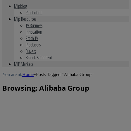
Mipblog
Production
Mip Resources
TV Business
Innovation
Fresh TV
Producers
Buyers
Brands & Content
MIP Markets
You are at:
Home
»
Posts Tagged "Alibaba Group"
Browsing:
Alibaba Group