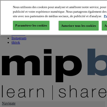
Nous utilisons des cookies pour analyser et améliorer notre service, pour 
publicité et votre expérience numérique. Nous partageons également des i
About us
site avec nos partenaires de médias sociaux, de publicité et d'analyse.
Po
Twitter
Facebook
Paramétrer les cookies
Autoriser tous les cookies
A
Youtube
LinkedIn
Instagram
tiktok
Navigate