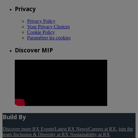
Privacy
Privacy Policy
Your Privacy Choices
Cookie Policy
Paramétrer les cookies
Discover MIP
Build By
Discover more RX Events
|
Latest RX News
|
Careers at RX, join the
team
|
Inclusion & Diversity at RX
|
Sustainability at RX