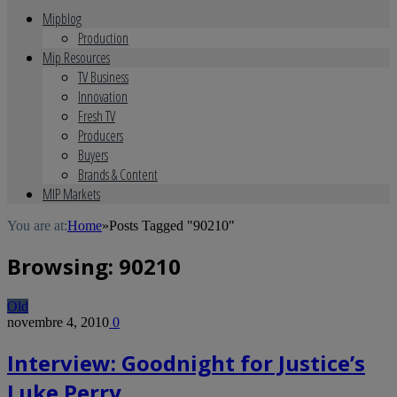
Mipblog
Production
Mip Resources
TV Business
Innovation
Fresh TV
Producers
Buyers
Brands & Content
MIP Markets
You are at:
Home
»
Posts Tagged "90210"
Browsing:
90210
Old
novembre 4, 2010
0
Interview: Goodnight for Justice’s
Luke Perry