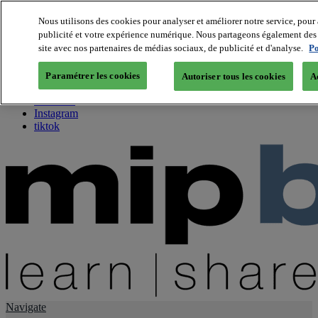
Nous utilisons des cookies pour analyser et améliorer notre service, pour 
publicité et votre expérience numérique. Nous partageons également des i
About us
site avec nos partenaires de médias sociaux, de publicité et d'analyse.
Po
Twitter
Facebook
Paramétrer les cookies
Autoriser tous les cookies
A
Youtube
LinkedIn
Instagram
tiktok
Navigate