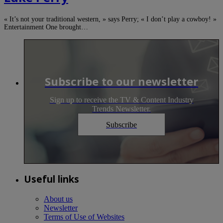
« It’s not your traditional western, » says Perry; « I don’t play a cowboy! »
Entertainment One brought…
Subscribe to our newsletter
Sign up to receive the TV & Content Industry
Trends Newsletter.
Subscribe
Useful links
About us
Newsletter
Terms of Use of Websites