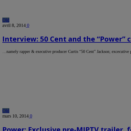
Old
avril 8, 2014
0
Interview: 50 Cent and the “Power” c
…namely rapper & executive producer Curtis “50 Cent” Jackson; excecutiv
Old
mars 10, 2014
0
Power: Exclusive pre-MIPTV trailer, f