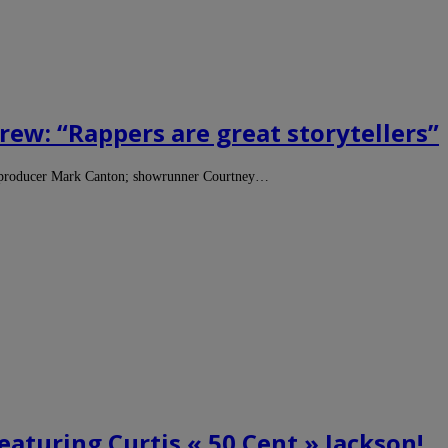
rew: “Rappers are great storytellers”
e producer Mark Canton; showrunner Courtney…
eaturing Curtis « 50 Cent » Jackson!