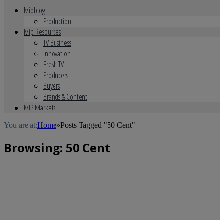
Mipblog
Production
Mip Resources
TV Business
Innovation
Fresh TV
Producers
Buyers
Brands & Content
MIP Markets
You are at:
Home
»
Posts Tagged "50 Cent"
Browsing:
50 Cent