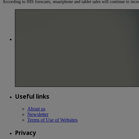
According to IHS forecasts, smartphone and tablet sales will continue to incr
Useful links
About us
Newsletter
Terms of Use of Websites
Privacy