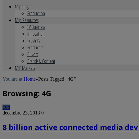
Mipblog
Production
Mip Resources
TV Business
Innovation
Fresh TV
Producers
Buyers
Brands & Content
MIP Markets
You are at:
Home
»
Posts Tagged "4G"
Browsing:
4G
Old
décembre 23, 2013
0
8 billion active connected media dev