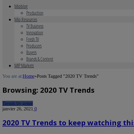
Mipblog
Production
Mip Resources
TV Business
Innovation
Fresh TV
Producers
Buyers
Brands & Content
MIP Markets
You are at:
Home
»
Posts Tagged "2020 TV Trends"
Browsing:
2020 TV Trends
Trends by genre
janvier 26, 2021
0
2020 TV Trends to keep watching thi