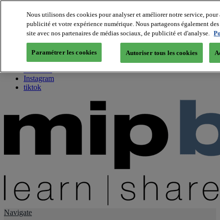
Nous utilisons des cookies pour analyser et améliorer notre service, pour 
publicité et votre expérience numérique. Nous partageons également des i
About us
site avec nos partenaires de médias sociaux, de publicité et d'analyse.
Po
Twitter
Facebook
Paramétrer les cookies
Autoriser tous les cookies
A
Youtube
LinkedIn
Instagram
tiktok
Navigate