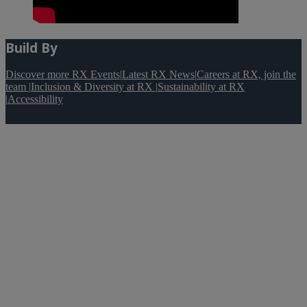
Build By
Discover more RX Events
|
Latest RX News
|
Careers at RX, join the
team
|
Inclusion & Diversity at RX
|
Sustainability at RX
|
Accessibility