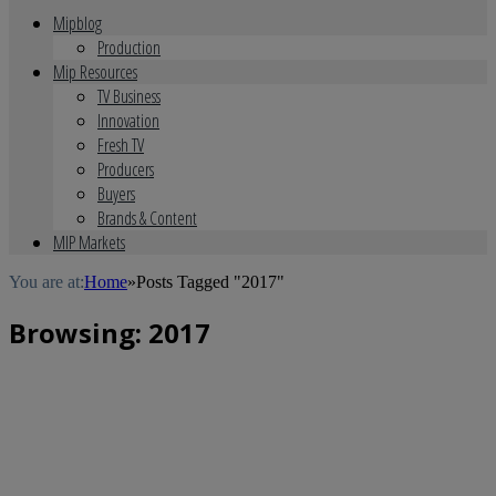
Mipblog
Production
Mip Resources
TV Business
Innovation
Fresh TV
Producers
Buyers
Brands & Content
MIP Markets
You are at:
Home
»
Posts Tagged "2017"
Browsing:
2017